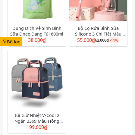
Dung Dịch Vệ Sinh Bình
Bộ Cọ Rửa Bình Sữa
Sữa Dnee Dạng Túi 600ml
Silicone 3 Chi Tiết Màu
38.000
₫
55.000
₫
Đỏ
62.000
₫
-
11%
Bộ lọc
Túi Giữ Nhiệt V-Cool 2
Ngăn 3369 Màu Hồng
199.000
Xanh
₫