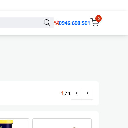
0
0946.600.501
1
/
1