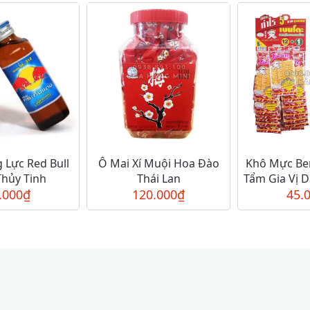
 Lực Red Bull
Ô Mai Xí Muội Hoa Đào
Khô Mực Ben
Thủy Tinh
Thái Lan
Tẩm Gia Vị D
.000
₫
120.000
₫
45.