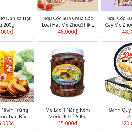
Bơ Danisa Hạt
Ngũ Cốc Sữa Chua Các
Ngũ Cốc Sữ
u 200g
Loại Hạt MeiZhouShike
Cây MeiZho
.000
₫
48.000
400g
₫
48.
 Nhân Trứng
Me Lào 1 Nắng Kèm
Bánh Quy 
ng Tian Đài
Muối Ớt Hủ 500g
45
5.000
Loan
₫
35.000
₫
120.