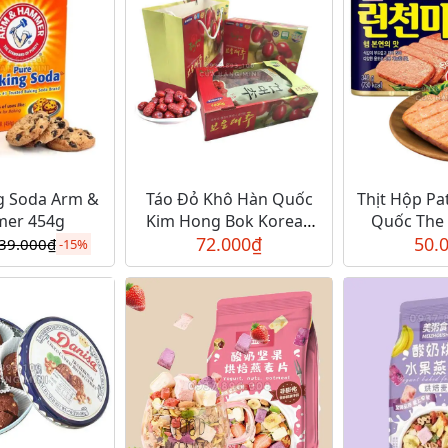
g Soda Arm &
Táo Đỏ Khô Hàn Quốc
Thịt Hộp Pa
er 454g
Kim Hong Bok Korean
Quốc The
72.000
Jujube
₫
Mea
50.
39.000
₫
-
15%