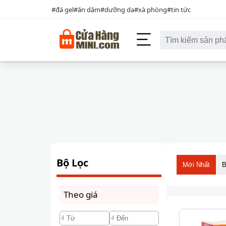
#đá gel
#ăn dặm
#dưỡng da
#xà phòng
#tin tức
Bộ Lọc
Mới Nhất
B
Theo giá