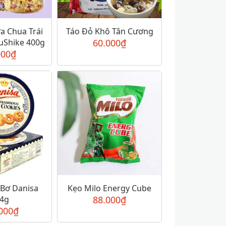
a Chua Trái
Táo Đỏ Khô Tân Cương
uShike 400g
60.000
₫
000
₫
Bơ Danisa
Kẹo Milo Energy Cube
4g
88.000
₫
000
₫