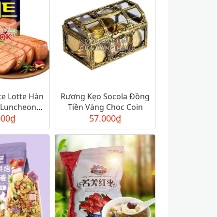
te Lotte Hàn
Rương Kẹo Socola Đồng
 Luncheon
Tiền Vàng Choc Coin
t OK
000
₫
57.000
₫