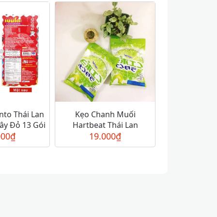
to Thái Lan
Kẹo Chanh Muối
ây Đỏ 13 Gói
Hartbeat Thái Lan
000
₫
19.000
₫