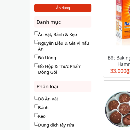
Áp dụng
Danh mục
Ăn Vặt, Bánh & Kẹo
Nguyên Liệu & Gia Vị nấu
Ăn
Đồ Uống
Bột Bakin
Hamm
Đồ Hộp & Thực Phẩm
33.000
₫
Đóng Gói
Phân loại
Đồ Ăn Vặt
Bánh
Kẹo
Dung dịch tẩy rửa