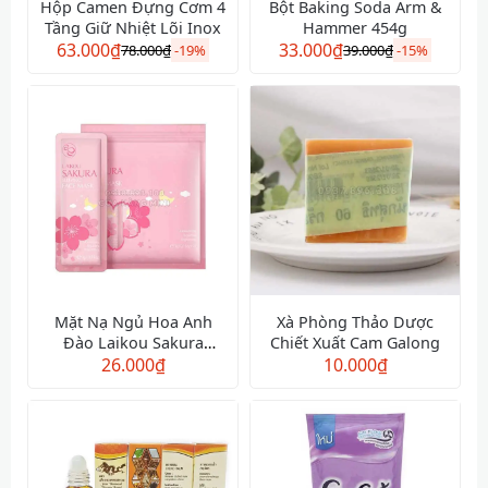
Hộp Camen Đựng Cơm 4
Bột Baking Soda Arm &
Tầng Giữ Nhiệt Lõi Inox
Hammer 454g
63.000
₫
33.000
₫
78.000
₫
-
19%
39.000
₫
-
15%
Mặt Nạ Ngủ Hoa Anh
Xà Phòng Thảo Dược
Đào Laikou Sakura
Chiết Xuất Cam Galong
Sleeping Face Mask
26.000
₫
10.000
₫