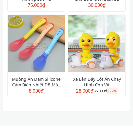
75.000
₫
30.000
₫
Muỗng Ăn Dặm Silicone
Xe Lên Dây Cót Ấn Chạy
Cảm Biến Nhiệt Độ Màu
Hình Con Vịt
8.000
Xanh
₫
28.000
₫
36.000
₫
-
22%