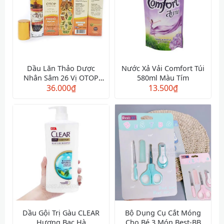
Dầu Lăn Thảo Dược
Nước Xả Vải Comfort Túi
Nhân Sâm 26 Vị OTOP
580ml Màu Tím
Herbal Liquid Balm
36.000
₫
13.500
₫
Dầu Gội Trị Gàu CLEAR
Bộ Dụng Cụ Cắt Móng
Hương Bạc Hà
Cho Bé 3 Món Best-BB