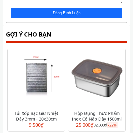
GỢI Ý CHO BẠN
Túi Xốp Bạc Giữ Nhiệt
Hộp Đựng Thực Phẩm
Dày 3mm - 20x30cm
Inox Có Nắp Đậy 1500ml
9.500
₫
25.000
₫
32.000
₫
-
22%