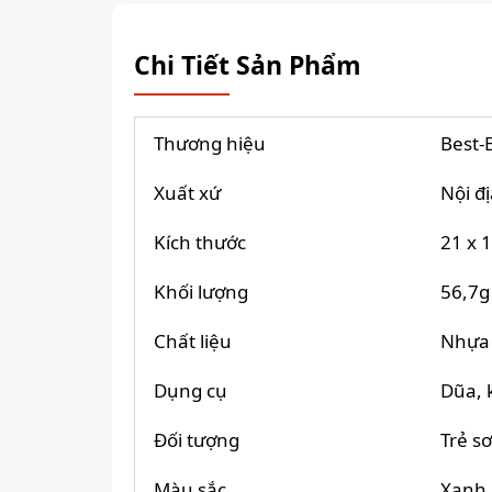
Chi Tiết Sản Phẩm
Thương hiệu
Best-
Xuất xứ
Nội đ
Kích thước
21 x 
Khối lượng
56,7g
Chất liệu
Nhựa 
Dụng cụ
Dũa, 
Đối tượng
Trẻ sơ
Màu sắc
Xanh,