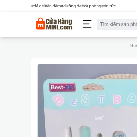
#đá gel
#ăn dặm
#dưỡng da
#xà phòng
#tin tức
Ho