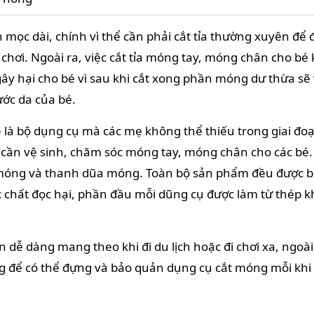
mọc dài, chính vì thể cần phải cắt tỉa thường xuyên để
 chơi. Ngoài ra, việc cắt tỉa móng tay, móng chân cho b
ây hại cho bé vì sau khi cắt xong phần móng dư thừa sẽ v
ước da của bé.
é
là bộ dụng cụ mà các mẹ không thể thiếu trong giai đo
i cần vệ sinh, chăm sóc móng tay, móng chân cho các bé.
óng và thanh dũa móng. Toàn bộ sản phẩm đều được bọ
 chất đọc hại, phần đầu mỗi dũng cụ được làm từ thép k
 dễ dàng mang theo khi đi du lịch hoặc đi chơi xa, ngoài
ng để có thể đựng và bảo quản dụng cụ cắt móng mỗi kh