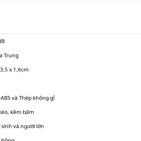
BB
ịa Trung
13,5 x 1,6cm
ABS và Thép không gỉ
kéo, kềm bấm
 sinh và người lớn
 hồng