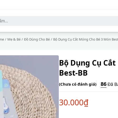
me
/
Mẹ & Bé
/
Đồ Dùng Cho Bé
/
Bộ Dụng Cụ Cắt Móng Cho Bé 3 Món Bes
Bộ Dụng Cụ Cắt
Best-BB
86
Đã B
(Chưa có đánh giá)
30.000
₫