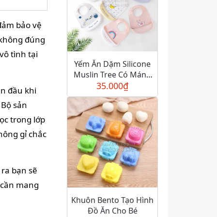
 đảm bảo vệ
é không đúng
ô tình tại
Yếm Ăn Dặm Silicone
Muslin Tree Có Máng
35.000
Hứng
₫
ạn đầu khi
 Bộ sản
c trong lớp
hông gỉ chắc
 ra bạn sẽ
i cần mang
Khuôn Bento Tạo Hình
Đồ Ăn Cho Bé