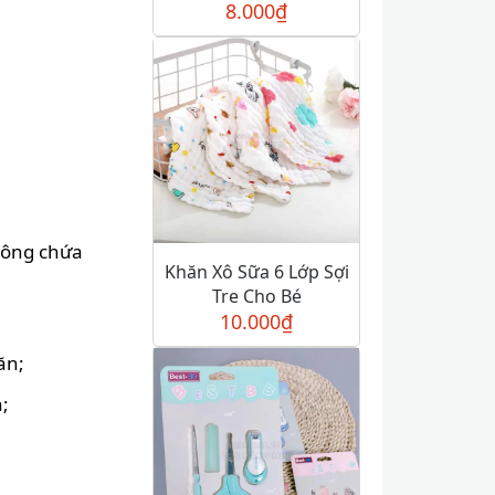
8.000
₫
không chứa
Khăn Xô Sữa 6 Lớp Sợi
Tre Cho Bé
10.000
₫
ăn;
;