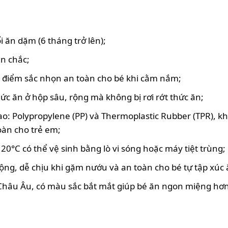
i ăn dặm (6 tháng trở lên);
ền chắc;
ó điểm sắc nhọn an toàn cho bé khi cằm nắm;
ức ăn ở hộp sâu, rộng mà không bị rơi rớt thức ăn;
 cao: Polypropylene (PP) và Thermoplastic Rubber (TPR), 
oàn cho trẻ em;
20°C có thể vệ sinh bằng lò vi sóng hoặc máy tiệt trùng;
ộng, dễ chịu khi gặm nướu và an toàn cho bé tự tập xúc 
Châu Âu, có màu sắc bắt mắt giúp bé ăn ngon miệng hơn