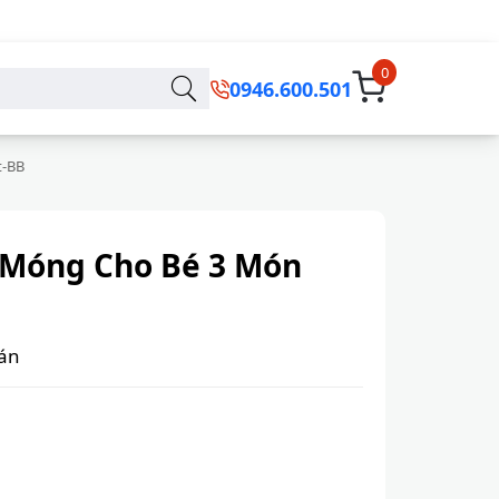
0
0946.600.501
t-BB
 Móng Cho Bé 3 Món
án