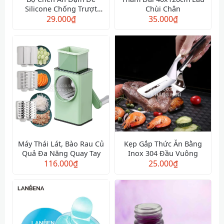
Silicone Chống Trượt
Chùi Chân
Màu Xanh Kèm Muỗng
29.000
₫
35.000
₫
Cảm Ứng Nhiệt
Máy Thái Lát, Bào Rau Củ
Kẹp Gắp Thức Ăn Bằng
Quả Đa Năng Quay Tay
Inox 304 Đầu Vuông
116.000
₫
25.000
₫