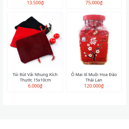
13.500
₫
75.000
₫
Túi Rút Vải Nhung Kích
Ô Mai Xí Muội Hoa Đào
Thước 15x10cm
Thái Lan
6.000
₫
120.000
₫