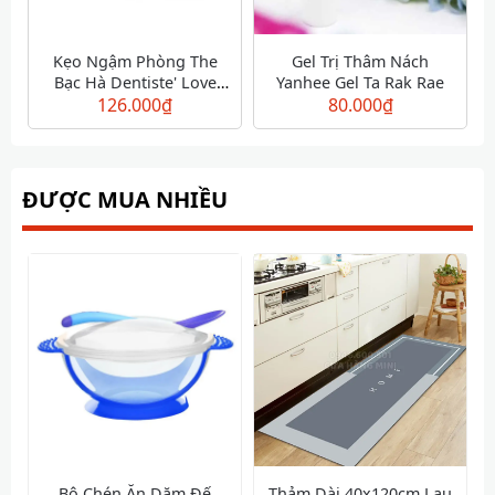
Kẹo Ngậm Phòng The
Gel Trị Thâm Nách
Bạc Hà Dentiste' Love
Yanhee Gel Ta Rak Rae
Mint 20 Viên
126.000
₫
80.000
₫
ĐƯỢC MUA NHIỀU
Bộ Chén Ăn Dặm Đế
Thảm Dài 40x120cm Lau