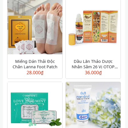
Miếng Dán Thải Độc
Dầu Lăn Thảo Dược
Chân Lanna Foot Patch
Nhân Sâm 26 Vị OTOP
28.000
₫
Herbal Liquid Balm
36.000
₫