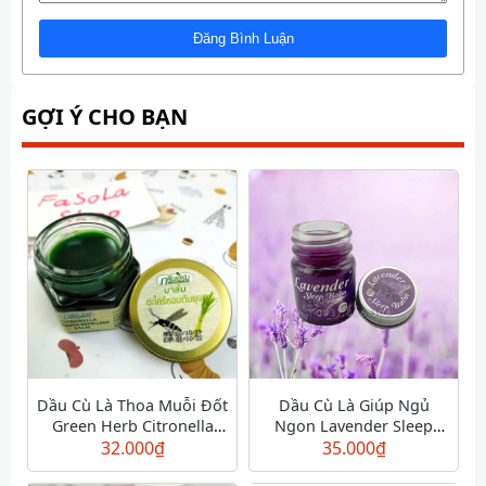
GỢI Ý CHO BẠN
Dầu Cù Là Thoa Muỗi Đốt
Dầu Cù Là Giúp Ngủ
Green Herb Citronella
Ngon Lavender Sleep
Mosquito Repellent Balm
32.000
₫
35.000
Balm
₫