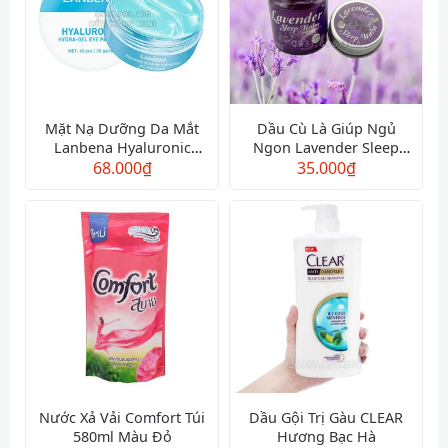
Mặt Nạ Dưỡng Da Mắt
Dầu Cù Là Giúp Ngủ
Lanbena Hyaluronic
Ngon Lavender Sleep
Hydra-Gel Eye Patches
68.000
₫
35.000
Balm
₫
Nước Xả Vải Comfort Túi
Dầu Gội Trị Gàu CLEAR
580ml Màu Đỏ
Hương Bạc Hà