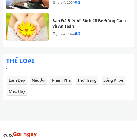
#
July 4, 2024
Bạn Đã Biết Vệ Sinh Cô Bé Đúng Cách
Và An Toàn
#
July 4, 2024
THỂ LOẠI
Làm Đẹp
Nấu Ăn
Khám Phá
Thời Trang
Sống Khỏe
Mẹo Hay
Gọi ngay