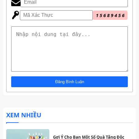
1
5
6
8
9
4
5
6
XEM NHIỀU
Gợi Ý Cho Bạn Một Số Quà Tặng Độc